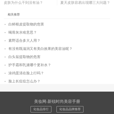
皮肤为什么干到没有油？
夏天皮肤容易出现哪三大问题？
相关推荐
白鲜根皮提取物的危害
喝骨灰水啥意思？
素野适合多大人用？
有没有既滋润又有美白效果的美容油呢？
白头翁提取物的危害
护手霜和乳液哪个更补水？
涂鸡蛋清在脸上行吗？
脸上长痘痘怎么办？
美妆网-新锐时尚美容手册
化妆品排行
化妆品品牌推荐