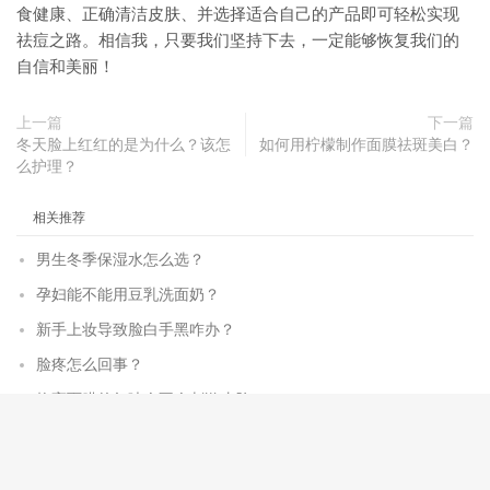
食健康、正确清洁皮肤、并选择适合自己的产品即可轻松实现
祛痘之路。相信我，只要我们坚持下去，一定能够恢复我们的
自信和美丽！
上一篇
下一篇
冬天脸上红红的是为什么？该怎
如何用柠檬制作面膜祛斑美白？
么护理？
相关推荐
男生冬季保湿水怎么选？
孕妇能不能用豆乳洗面奶？
新手上妆导致脸白手黑咋办？
脸疼怎么回事？
焕亮面膜的气味会不会刺激皮肤？
垂枝桦提取物的危害
敷面膜时哪一面朝上？