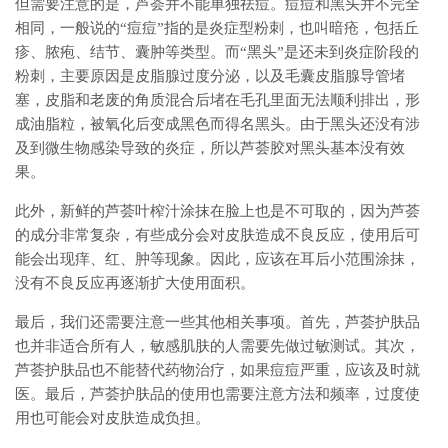
但需要注意的是，芦荟并不能单独祛痘。痘痘和黑头并不完全
相同，一般说的“痘痘”指的是炎症型粉刺，也叫暗疮，包括丘
疹、脓疱、结节、囊肿等类型。而“黑头”是还未到炎症阶段的
粉刺，主要原因是皮脂腺过度分泌，以及毛囊皮脂腺导管堵
塞，皮脂和老废的角质混合后堵在毛孔里面无法顺利排出，形
成油脂粒，被氧化后变成黑色而得名黑头。由于黑头还没有涉
及到微生物感染导致的炎症，所以芦荟胶对黑头基本没有效
果。
此外，新鲜的芦荟叶榨汁涂抹在脸上也是不可取的，因为芦荟
的成分非常复杂，有些成分会对皮肤造成不良反应，使用后可
能会出现痒、红、肿等现象。因此，应该在耳后小范围涂抹，
没有不良反应再逐渐扩大使用面积。
最后，我们还需要注意一些其他相关事项。首先，芦荟护肤品
也并非适合所有人，敏感肌肤的人需要先做过敏测试。其次，
芦荟护肤品也不能替代药物治疗，如果痘痘严重，应该及时就
医。最后，芦荟护肤品的使用也需要注意方法和频率，过度使
用也可能会对皮肤造成负担。