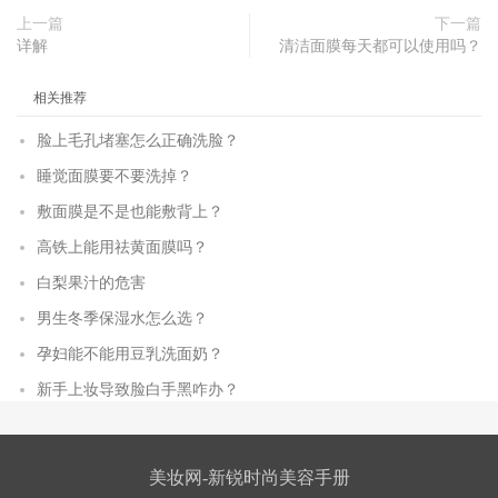
上一篇
下一篇
详解
清洁面膜每天都可以使用吗？
相关推荐
脸上毛孔堵塞怎么正确洗脸？
睡觉面膜要不要洗掉？
敷面膜是不是也能敷背上？
高铁上能用祛黄面膜吗？
白梨果汁的危害
男生冬季保湿水怎么选？
孕妇能不能用豆乳洗面奶？
新手上妆导致脸白手黑咋办？
美妆网-新锐时尚美容手册