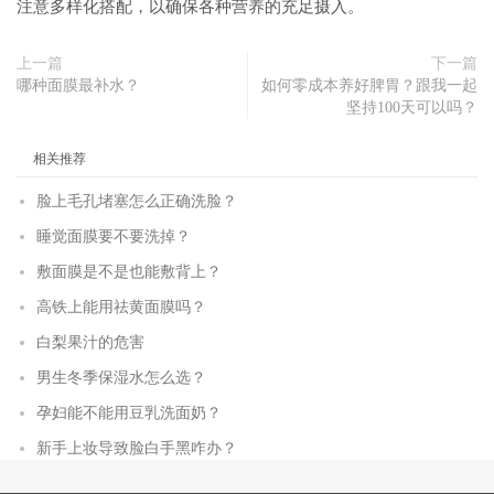
注意多样化搭配，以确保各种营养的充足摄入。
上一篇
下一篇
哪种面膜最补水？
如何零成本养好脾胃？跟我一起
坚持100天可以吗？
相关推荐
脸上毛孔堵塞怎么正确洗脸？
睡觉面膜要不要洗掉？
敷面膜是不是也能敷背上？
高铁上能用祛黄面膜吗？
白梨果汁的危害
男生冬季保湿水怎么选？
孕妇能不能用豆乳洗面奶？
新手上妆导致脸白手黑咋办？