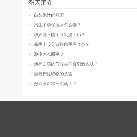
相关推荐
白梨果汁的危害
男生冬季保湿水怎么选？
孕妇能不能用豆乳洗面奶？
新手上妆导致脸白手黑咋办？
脸疼怎么回事？
焕亮面膜的气味会不会刺激皮肤？
垂枝桦提取物的危害
敷面膜时哪一面朝上？