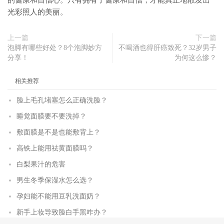
的健康和自信心。只有拥有了健康和自信，才能真正地散发出
光彩照人的美丽。
上一篇
下一篇
泡脚有哪些好处？8个泡脚妙方
不喝酒也得肝癌致死？32岁男子
分享！
为何这么惨？
相关推荐
脸上毛孔堵塞怎么正确洗脸？
睡觉面膜要不要洗掉？
敷面膜是不是也能敷背上？
高铁上能用祛黄面膜吗？
白梨果汁的危害
男生冬季保湿水怎么选？
孕妇能不能用豆乳洗面奶？
新手上妆导致脸白手黑咋办？