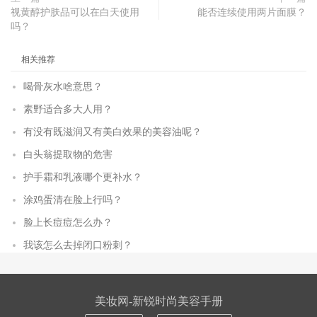
视黄醇护肤品可以在白天使用
能否连续使用两片面膜？
吗？
相关推荐
喝骨灰水啥意思？
素野适合多大人用？
有没有既滋润又有美白效果的美容油呢？
白头翁提取物的危害
护手霜和乳液哪个更补水？
涂鸡蛋清在脸上行吗？
脸上长痘痘怎么办？
我该怎么去掉闭口粉刺？
美妆网-新锐时尚美容手册