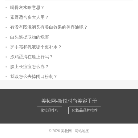
喝骨灰水啥意思？
素野适合多大人用？
有没有既滋润又有美白效果的美容油呢？
白头翁提取物的危害
护手霜和乳液哪个更补水？
涂鸡蛋清在脸上行吗？
脸上长痘痘怎么办？
我该怎么去掉闭口粉刺？
美妆网-新锐时尚美容手册
化妆品排行
化妆品品牌推荐
© 2026
美妆网
网站地图