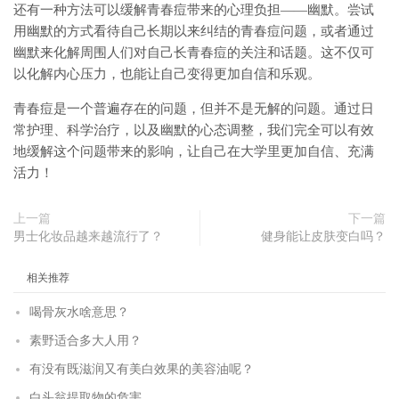
还有一种方法可以缓解青春痘带来的心理负担——幽默。尝试
用幽默的方式看待自己长期以来纠结的青春痘问题，或者通过
幽默来化解周围人们对自己长青春痘的关注和话题。这不仅可
以化解内心压力，也能让自己变得更加自信和乐观。
青春痘是一个普遍存在的问题，但并不是无解的问题。通过日
常护理、科学治疗，以及幽默的心态调整，我们完全可以有效
地缓解这个问题带来的影响，让自己在大学里更加自信、充满
活力！
上一篇
下一篇
男士化妆品越来越流行了？
健身能让皮肤变白吗？
相关推荐
喝骨灰水啥意思？
素野适合多大人用？
有没有既滋润又有美白效果的美容油呢？
白头翁提取物的危害