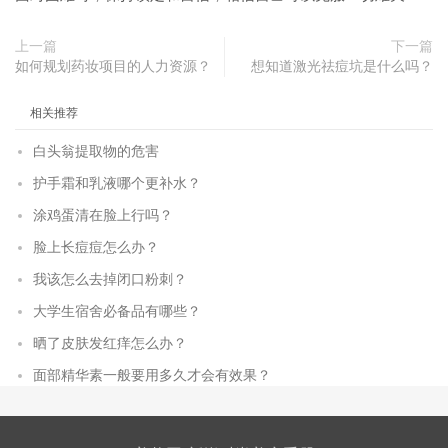
上一篇
下一篇
如何规划药妆项目的人力资源？
想知道激光祛痘坑是什么吗？
相关推荐
白头翁提取物的危害
护手霜和乳液哪个更补水？
涂鸡蛋清在脸上行吗？
脸上长痘痘怎么办？
我该怎么去掉闭口粉刺？
大学生宿舍必备品有哪些？
晒了皮肤发红痒怎么办？
面部精华素一般要用多久才会有效果？