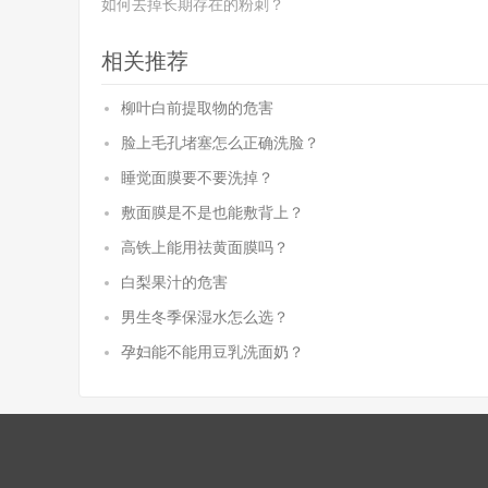
如何去掉长期存在的粉刺？
相关推荐
柳叶白前提取物的危害
脸上毛孔堵塞怎么正确洗脸？
睡觉面膜要不要洗掉？
敷面膜是不是也能敷背上？
高铁上能用祛黄面膜吗？
白梨果汁的危害
男生冬季保湿水怎么选？
孕妇能不能用豆乳洗面奶？