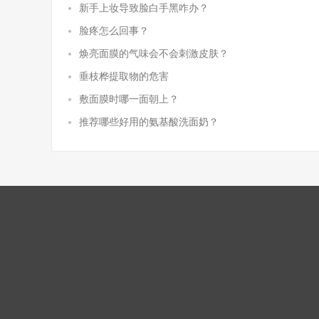
新手上妆导致脸白手黑咋办？
脸疼怎么回事？
焕亮面膜的气味会不会刺激皮肤？
垂枝桦提取物的危害
敷面膜时哪一面朝上？
推荐哪些好用的氨基酸洗面奶？