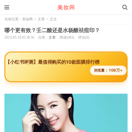
当前位置：
美妆网
>
文章
>
正文
哪个更有效？壬二酸还是水杨酸祛痘印？
2023-05-14 05:38:56
分类：
文章
阅读(663)
评论(0)
【小红书评测】最值得购买的10款面膜排行榜
106万+
浏览量：