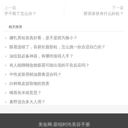
上一篇
下一篇
手干裂了怎么办？
胶原多肽有什么好处？
相关推荐
娜扎剪短发真好看，是不是因为脸小？
眼霜选错了，容易长脂肪粒，怎么挑一款合适自己的？
油痘肌必备神器，有哪些值得入手？
有人能聊聊急救眼霜可能出现的不良反应吗？
中性皮肤用精油唇膏适合吗？
白鲜根皮提取物的危害
喝骨灰水啥意思？
素野适合多大人用？
美妆网-新锐时尚美容手册