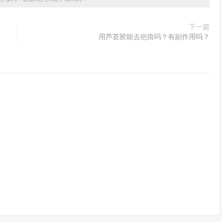
下一篇
用芦荟胶能去疤痕吗？有副作用吗？