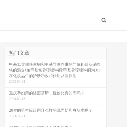
热门文章
甲基氯异噻唑啉酮和甲基异噻唑啉酮与氯化镁及硝酸
镁的混合物(甲基氯异噻唑啉酮:甲基异噻唑啉酮为3:1)
在化妆品中的护肤功效和作用及副作用
2023-05-24
重庆孕妇用的洁面慕斯，性价比真的高吗？
2024-09-12
20岁的男生应该用什么样的洗面奶和爽肤水呢？
2023-11-23