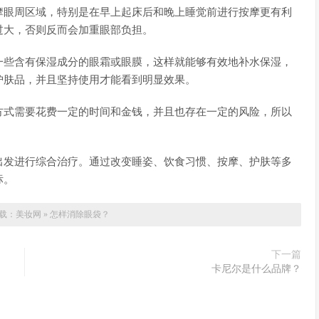
摩眼周区域，特别是在早上起床后和晚上睡觉前进行按摩更有利
过大，否则反而会加重眼部负担。
一些含有保湿成分的眼霜或眼膜，这样就能够有效地补水保湿，
护肤品，并且坚持使用才能看到明显效果。
方式需要花费一定的时间和金钱，并且也存在一定的风险，所以
出发进行综合治疗。通过改变睡姿、饮食习惯、按摩、护肤等多
标。
载：
美妆网
»
怎样消除眼袋？
下一篇
卡尼尔是什么品牌？