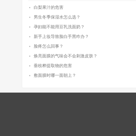
白梨果汁的危害
男生冬季保湿水怎么选？
孕妇能不能用豆乳洗面奶？
新手上妆导致脸白手黑咋办？
脸疼怎么回事？
焕亮面膜的气味会不会刺激皮肤？
垂枝桦提取物的危害
敷面膜时哪一面朝上？