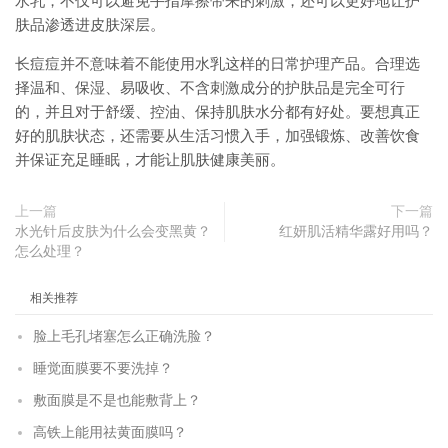
水乳，不仅可以避免手指摩擦带来的刺激，还可以更好地让护
肤品渗透进皮肤深层。
长痘痘并不意味着不能使用水乳这样的日常护理产品。合理选
择温和、保湿、易吸收、不含刺激成分的护肤品是完全可行
的，并且对于舒缓、控油、保持肌肤水分都有好处。要想真正
好的肌肤状态，还需要从生活习惯入手，加强锻炼、改善饮食
并保证充足睡眠，才能让肌肤健康美丽。
上一篇
下一篇
水光针后皮肤为什么会变黑黄？
红妍肌活精华露好用吗？
怎么处理？
相关推荐
脸上毛孔堵塞怎么正确洗脸？
睡觉面膜要不要洗掉？
敷面膜是不是也能敷背上？
高铁上能用祛黄面膜吗？