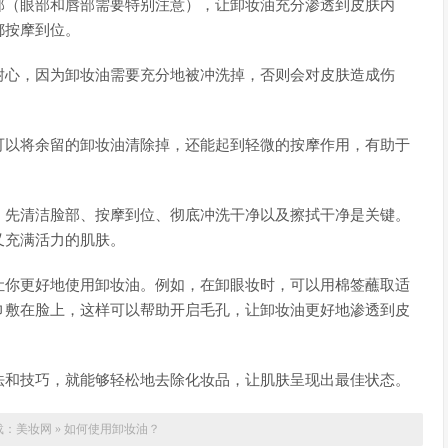
部（眼部和唇部需要特别注意），让卸妆油充分渗透到皮肤内
都按摩到位。
耐心，因为卸妆油需要充分地被冲洗掉，否则会对皮肤造成伤
可以将余留的卸妆油清除掉，还能起到轻微的按摩作用，有助于
、先清洁脸部、按摩到位、彻底冲洗干净以及擦拭干净是关键。
又充满活力的肌肤。
让你更好地使用卸妆油。例如，在卸眼妆时，可以用棉签蘸取适
巾敷在脸上，这样可以帮助开启毛孔，让卸妆油更好地渗透到皮
法和技巧，就能够轻松地去除化妆品，让肌肤呈现出最佳状态。
载：
美妆网
»
如何使用卸妆油？