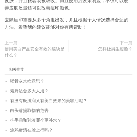
皮肤，并且很容易被吸收。而且使用后效果明显，不仅可以改
善皮肤质量还可以改善痘印颜色。
去除痘印需要从多个角度出发，并且根据个人情况选择合适的
方法。希望我的建议能够对你有所帮助！
上一篇
下一篇
使用美白产品安全有效的秘诀是
怎样让男生瘦脸？
什么？
相关推荐
喝骨灰水啥意思？
素野适合多大人用？
有没有既滋润又有美白效果的美容油呢？
白头翁提取物的危害
护手霜和乳液哪个更补水？
涂鸡蛋清在脸上行吗？