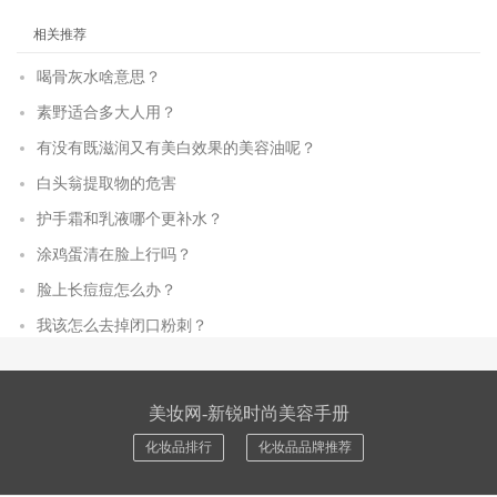
相关推荐
喝骨灰水啥意思？
素野适合多大人用？
有没有既滋润又有美白效果的美容油呢？
白头翁提取物的危害
护手霜和乳液哪个更补水？
涂鸡蛋清在脸上行吗？
脸上长痘痘怎么办？
我该怎么去掉闭口粉刺？
美妆网-新锐时尚美容手册
化妆品排行
化妆品品牌推荐