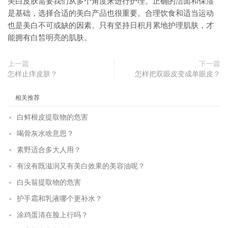
美白皮肤需要我们从多个角度来进行护理。正确的洁面和保湿
是基础，选择合适的美白产品也很重要。合理饮食和适当运动
也是美白不可或缺的因素。只有坚持日积月累地护理肌肤，才
能拥有白皙明亮的肌肤。
上一篇
下一篇
怎样止痒皮肤？
怎样把双眼皮变成单眼皮？
相关推荐
白鲜根皮提取物的危害
喝骨灰水啥意思？
素野适合多大人用？
有没有既滋润又有美白效果的美容油呢？
白头翁提取物的危害
护手霜和乳液哪个更补水？
涂鸡蛋清在脸上行吗？