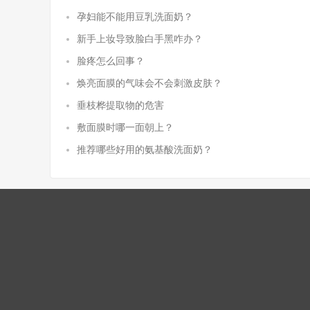
孕妇能不能用豆乳洗面奶？
新手上妆导致脸白手黑咋办？
脸疼怎么回事？
焕亮面膜的气味会不会刺激皮肤？
垂枝桦提取物的危害
敷面膜时哪一面朝上？
推荐哪些好用的氨基酸洗面奶？