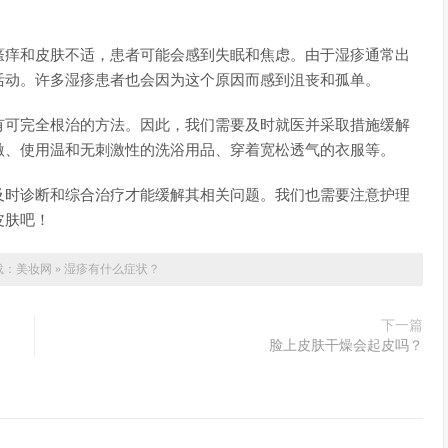
瘙痒和皮肤不适，患者可能会感到失眠和焦虑。由于湿疹通常出
活动。许多湿疹患者也会因为这个原因而感到沮丧和孤单。
有可完全根治的方法。因此，我们需要及时就医并采取措施缓解
激、使用温和无刺激性的洗浴用品、穿着宽松透气的衣服等。
及时诊断和综合治疗才能缓解其相关问题。我们也需要注意护理
皮肤吧！
载：
美妆网
»
湿疹有什么症状？
下一篇
脸上皮肤干燥会起皮吗？