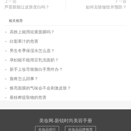
上一篇
下一篇
芦荟胶能让皮肤变白吗？
如何去除皱纹并预防？
相关推荐
高铁上能用祛黄面膜吗？
白梨果汁的危害
男生冬季保湿水怎么选？
孕妇能不能用豆乳洗面奶？
新手上妆导致脸白手黑咋办？
脸疼怎么回事？
焕亮面膜的气味会不会刺激皮肤？
垂枝桦提取物的危害
美妆网-新锐时尚美容手册
化妆品排行
化妆品品牌推荐