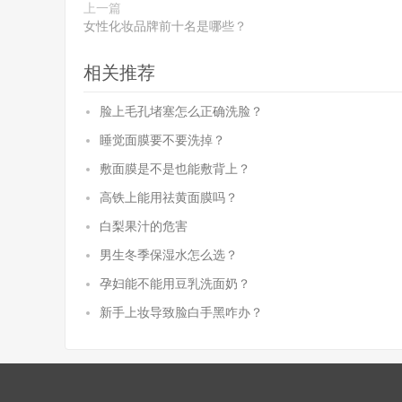
上一篇
女性化妆品牌前十名是哪些？
相关推荐
脸上毛孔堵塞怎么正确洗脸？
睡觉面膜要不要洗掉？
敷面膜是不是也能敷背上？
高铁上能用祛黄面膜吗？
白梨果汁的危害
男生冬季保湿水怎么选？
孕妇能不能用豆乳洗面奶？
新手上妆导致脸白手黑咋办？