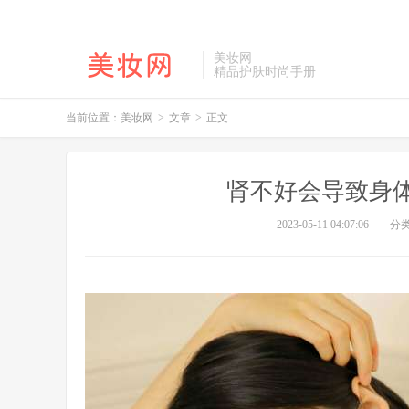
美妆网
精品护肤时尚手册
当前位置：
美妆网
>
文章
>
正文
肾不好会导致身
2023-05-11 04:07:06
分