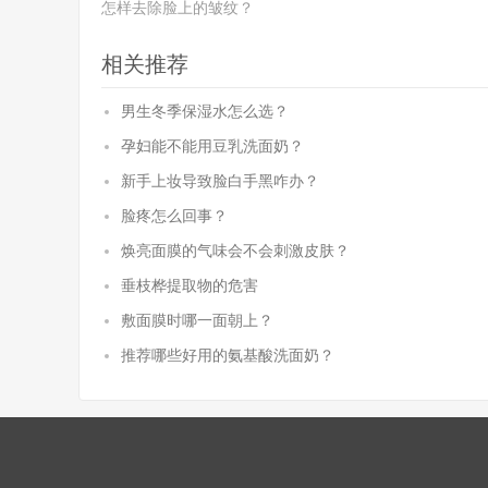
怎样去除脸上的皱纹？
相关推荐
男生冬季保湿水怎么选？
孕妇能不能用豆乳洗面奶？
新手上妆导致脸白手黑咋办？
脸疼怎么回事？
焕亮面膜的气味会不会刺激皮肤？
垂枝桦提取物的危害
敷面膜时哪一面朝上？
推荐哪些好用的氨基酸洗面奶？