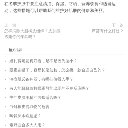
在冬季护肤中要注意清洁、保湿、防晒、营养饮食和适当运
动，这些措施可以帮助我们维护好肌肤的健康和美丽。
上一篇
下一篇
怎样消除大腿橘皮组织？皮肤能
芦荟有什么好处？
透露你的年龄吗？
相关推荐
娜扎剪短发真好看，是不是因为脸小？
眼霜选错了，容易长脂肪粒，怎么挑一款合适自己的？
油痘肌必备神器，有哪些值得入手？
有人能聊聊急救眼霜可能出现的不良反应吗？
中性皮肤用精油唇膏适合吗？
白鲜根皮提取物的危害
喝骨灰水啥意思？
素野适合多大人用？