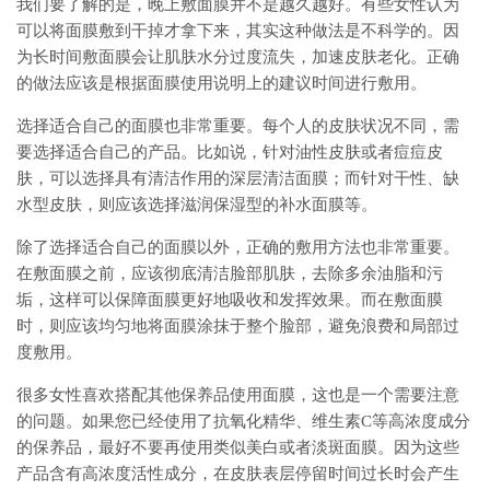
我们要了解的是，晚上敷面膜并不是越久越好。有些女性认为
可以将面膜敷到干掉才拿下来，其实这种做法是不科学的。因
为长时间敷面膜会让肌肤水分过度流失，加速皮肤老化。正确
的做法应该是根据面膜使用说明上的建议时间进行敷用。
选择适合自己的面膜也非常重要。每个人的皮肤状况不同，需
要选择适合自己的产品。比如说，针对油性皮肤或者痘痘皮
肤，可以选择具有清洁作用的深层清洁面膜；而针对干性、缺
水型皮肤，则应该选择滋润保湿型的补水面膜等。
除了选择适合自己的面膜以外，正确的敷用方法也非常重要。
在敷面膜之前，应该彻底清洁脸部肌肤，去除多余油脂和污
垢，这样可以保障面膜更好地吸收和发挥效果。而在敷面膜
时，则应该均匀地将面膜涂抹于整个脸部，避免浪费和局部过
度敷用。
很多女性喜欢搭配其他保养品使用面膜，这也是一个需要注意
的问题。如果您已经使用了抗氧化精华、维生素C等高浓度成分
的保养品，最好不要再使用类似美白或者淡斑面膜。因为这些
产品含有高浓度活性成分，在皮肤表层停留时间过长时会产生