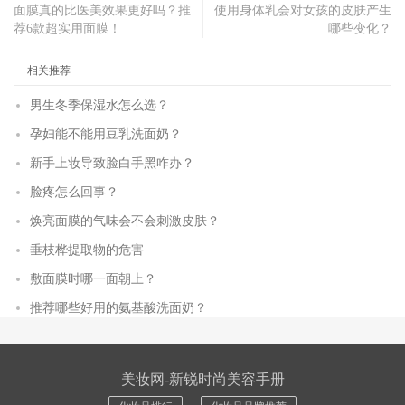
面膜真的比医美效果更好吗？推
使用身体乳会对女孩的皮肤产生
荐6款超实用面膜！
哪些变化？
相关推荐
男生冬季保湿水怎么选？
孕妇能不能用豆乳洗面奶？
新手上妆导致脸白手黑咋办？
脸疼怎么回事？
焕亮面膜的气味会不会刺激皮肤？
垂枝桦提取物的危害
敷面膜时哪一面朝上？
推荐哪些好用的氨基酸洗面奶？
美妆网-新锐时尚美容手册