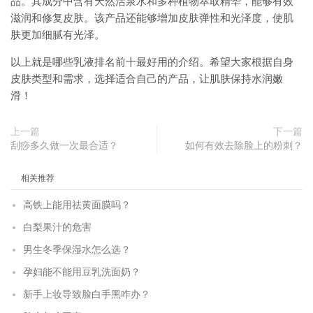
品。其成分中含有天然活泉水和多种植物萃取精华，能够有效
滋润和修复皮肤。该产品还能够增加皮肤弹性和光泽度，使肌
肤更加细腻有光泽。
以上就是哪些乳液排名前十最好用的介绍。希望大家根据自身
皮肤类型和需求，选择适合自己的产品，让肌肤保持水润嫩
滑！
上一篇
下一篇
刮痧多久做一次最合适？
如何有效去除脸上的粉刺？
相关推荐
高铁上能用祛黄面膜吗？
白梨果汁的危害
男生冬季保湿水怎么选？
孕妇能不能用豆乳洗面奶？
新手上妆导致脸白手黑咋办？