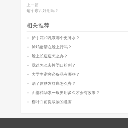
上一篇
这个东西好用吗？
相关推荐
护手霜和乳液哪个更补水？
涂鸡蛋清在脸上行吗？
脸上长痘痘怎么办？
我该怎么去掉闭口粉刺？
大学生宿舍必备品有哪些？
晒了皮肤发红痒怎么办？
面部精华素一般要用多久才会有效果？
柳叶白前提取物的危害