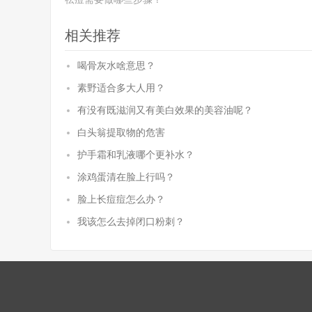
相关推荐
喝骨灰水啥意思？
素野适合多大人用？
有没有既滋润又有美白效果的美容油呢？
白头翁提取物的危害
护手霜和乳液哪个更补水？
涂鸡蛋清在脸上行吗？
脸上长痘痘怎么办？
我该怎么去掉闭口粉刺？