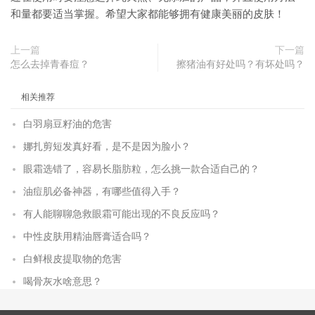
和量都要适当掌握。希望大家都能够拥有健康美丽的皮肤！
上一篇
下一篇
怎么去掉青春痘？
擦猪油有好处吗？有坏处吗？
相关推荐
白羽扇豆籽油的危害
娜扎剪短发真好看，是不是因为脸小？
眼霜选错了，容易长脂肪粒，怎么挑一款合适自己的？
油痘肌必备神器，有哪些值得入手？
有人能聊聊急救眼霜可能出现的不良反应吗？
中性皮肤用精油唇膏适合吗？
白鲜根皮提取物的危害
喝骨灰水啥意思？