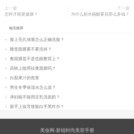
上一篇
下一篇
怎样才能更健康？
为什么刷水杨酸要花那么多钱？
相关推荐
脸上毛孔堵塞怎么正确洗脸？
睡觉面膜要不要洗掉？
敷面膜是不是也能敷背上？
高铁上能用祛黄面膜吗？
白梨果汁的危害
男生冬季保湿水怎么选？
孕妇能不能用豆乳洗面奶？
新手上妆导致脸白手黑咋办？
美妆网-新锐时尚美容手册