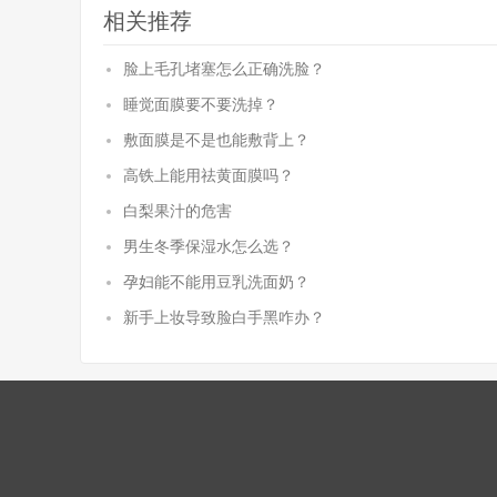
相关推荐
脸上毛孔堵塞怎么正确洗脸？
睡觉面膜要不要洗掉？
敷面膜是不是也能敷背上？
高铁上能用祛黄面膜吗？
白梨果汁的危害
男生冬季保湿水怎么选？
孕妇能不能用豆乳洗面奶？
新手上妆导致脸白手黑咋办？