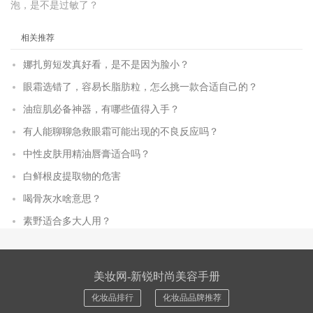
泡，是不是过敏了？
相关推荐
娜扎剪短发真好看，是不是因为脸小？
眼霜选错了，容易长脂肪粒，怎么挑一款合适自己的？
油痘肌必备神器，有哪些值得入手？
有人能聊聊急救眼霜可能出现的不良反应吗？
中性皮肤用精油唇膏适合吗？
白鲜根皮提取物的危害
喝骨灰水啥意思？
素野适合多大人用？
美妆网-新锐时尚美容手册
化妆品排行
化妆品品牌推荐