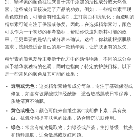
别。精华素的颜色往往来自于其中添加的活性成分或天然色
素，这些成分直接决定了产品的功效。例如，一些精华素呈现
黄色或橙色，可能含有维生素C，主打美白和抗氧化；而透明的
精华素可能专注于保湿或修复。因此，在选择精华素时，颜色
可以作为一个初步的参考指标，帮助你快速判断其可能的效
果，但更重要的是结合成分表来确认。这样，你就能根据肌肤
需求，找到最适合自己的那一款精华素，让护肤更有的放矢。
精华素的颜色差异主要源于配方中的活性物质。不同的成分会
赋予精华素独特的色调，同时也指向了特定的护肤目标。以下
是一些常见的颜色及其可能的效果：
透明或无色：
这类精华素通常成分简单，专注于基础保湿或
修复，如含有玻尿酸或神经酰胺，适合敏感肌或日常保养，
质地清爽不油腻。
黄色或橙色：
颜色可能来自维生素C或胡萝卜素，具有美
白、抗氧化和提亮肤色的效果，适合暗沉肌肤使用。
绿色：
常含有植物提取物，如绿茶或芦荟，主打舒缓、抗炎
和镇静肌肤，适合敏感或泛红问题。