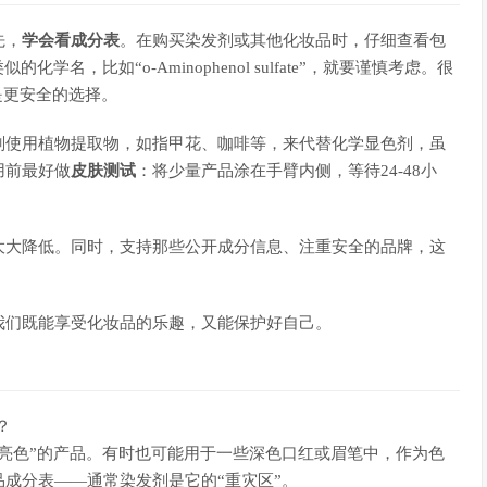
先，
学会看成分表
。在购买染发剂或其他化妆品时，仔细查看包
名，比如“o-Aminophenol sulfate”，就要谨慎考虑。很
是更安全的选择。
剂使用植物提取物，如指甲花、咖啡等，来代替化学显色剂，虽
用前最好做
皮肤测试
：将少量产品涂在手臂内侧，等待24-48小
大大降低。同时，支持那些公开成分信息、注重安全的品牌，这
我们既能享受化妆品的乐趣，又能保护好自己。
？
久亮色”的产品。有时也可能用于一些深色口红或眉笔中，作为色
成分表——通常染发剂是它的“重灾区”。