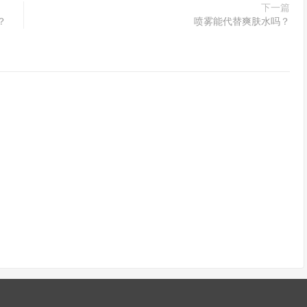
下一篇
？
喷雾能代替爽肤水吗？