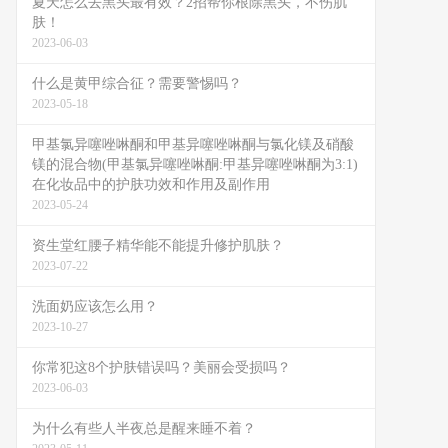
夏天怎么去黑头最有效？2招帮你根除黑头，不伤肌
肤！
2023-06-03
什么是黄甲综合征？需要警惕吗？
2023-05-18
甲基氯异噻唑啉酮和甲基异噻唑啉酮与氯化镁及硝酸
镁的混合物(甲基氯异噻唑啉酮:甲基异噻唑啉酮为3:1)
在化妆品中的护肤功效和作用及副作用
2023-05-24
资生堂红腰子精华能不能提升修护肌肤？
2023-07-22
洗面奶应该怎么用？
2023-10-27
你常犯这8个护肤错误吗？美丽会受损吗？
2023-06-03
为什么有些人半夜总是醒来睡不着？