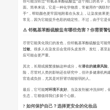
你可能没听过“邻氨基苯酚硫酸盐”这个拗口的名字，
面。简单来说，它是一种化学物质，常被用作“偶联剂
手”，帮助颜色更牢固地附着在头发上，让染发效果
常见，因为它能提升色彩的稳定性。不过，由于它是
⚠️ 邻氨基苯酚硫酸盐有哪些危害？你需要警
尽管它能美化我们的发色，但邻氨基苯酚硫酸盐可能
过敏
。很多人在染发后会觉得头皮发痒、发红，甚至
应可能会更严重。
其次，长期或频繁接触这种成分，有
潜在的健康风险
险，尽管对人类的影响还在研究中，但许多健康机构
官造成负担，尤其是对肝肾功能较弱的人。
最后，它可能
对环境不友好
。当染发剂被冲洗掉时，
生态，它都值得我们多留个心眼。
?️ 如何保护自己？选择更安全的化妆品