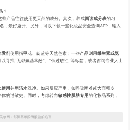
品？
这些产品往往使用更天然的成分。其次，养成
阅读成分表
的习
”等化学名，最好避开。另外，可以下载一些化妆品安全查询APP，输入
染发剂
使用指甲花、靛蓝等天然色素；一些产品则用
维生素或氨
以寻找“无邻氨基苯酚”、“低过敏性”等标签，或者咨询专业人士
止使用
并用清水洗净。如果反应严重，如呼吸困难或大面积皮
生你的过敏史。同时，考虑转向
敏感性肌肤专用
的化妆品系列，
美妆网
»
邻氨基苯酚硫酸盐的危害