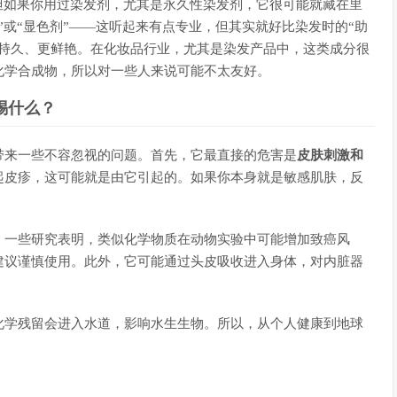
但如果你用过染发剂，尤其是永久性染发剂，它很可能就藏在里
”或“显色剂”——这听起来有点专业，但其实就好比染发时的“助
更持久、更鲜艳。在化妆品行业，尤其是染发产品中，这类成分很
化学合成物，所以对一些人来说可能不太友好。
惕什么？
带来一些不容忽视的问题。首先，它最直接的危害是
皮肤刺激和
起皮疹，这可能就是由它引起的。如果你本身就是敏感肌肤，反
。一些研究表明，类似化学物质在动物实验中可能增加致癌风
建议谨慎使用。此外，它可能通过头皮吸收进入身体，对内脏器
化学残留会进入水道，影响水生生物。所以，从个人健康到地球