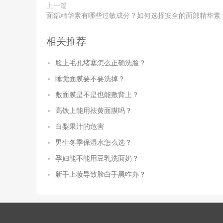
上一篇
面部精华素有哪些过敏成分？如何选择安全的面部精华素
相关推荐
脸上毛孔堵塞怎么正确洗脸？
睡觉面膜要不要洗掉？
敷面膜是不是也能敷背上？
高铁上能用祛黄面膜吗？
白梨果汁的危害
男生冬季保湿水怎么选？
孕妇能不能用豆乳洗面奶？
新手上妆导致脸白手黑咋办？