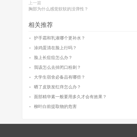
上一篇
胸部为什么感觉软软的没弹性？
相关推荐
护手霜和乳液哪个更补水？
涂鸡蛋清在脸上行吗？
脸上长痘痘怎么办？
我该怎么去掉闭口粉刺？
大学生宿舍必备品有哪些？
晒了皮肤发红痒怎么办？
面部精华素一般要用多久才会有效果？
柳叶白前提取物的危害