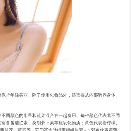
要保持年轻美丽，除了使用化妆品外，还需要从内部调养身体。
种不同颜色的水果和蔬菜混合在一起食用。每种颜色代表着不同
们富含番茄红素、类胡萝卜素等抗氧化物质；黄色代表着柠檬、
着西兰花、芦笋等，它们富含叶绿素和维生素K；紫色代表着葡