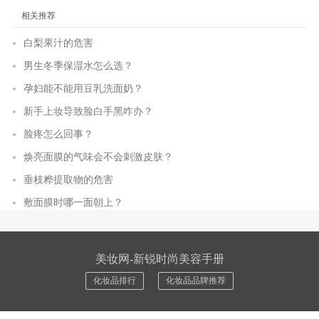
相关推荐
白梨果汁的危害
男生冬季保湿水怎么选？
孕妇能不能用豆乳洗面奶？
新手上妆导致脸白手黑咋办？
脸疼怎么回事？
焕亮面膜的气味会不会刺激皮肤？
垂枝桦提取物的危害
敷面膜时哪一面朝上？
美妆网-新锐时尚美容手册
化妆品排行
化妆品品牌推荐