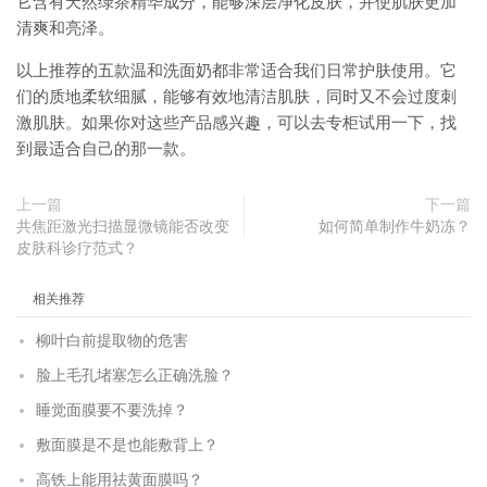
它含有天然绿茶精华成分，能够深层净化皮肤，并使肌肤更加
清爽和亮泽。
以上推荐的五款温和洗面奶都非常适合我们日常护肤使用。它
们的质地柔软细腻，能够有效地清洁肌肤，同时又不会过度刺
激肌肤。如果你对这些产品感兴趣，可以去专柜试用一下，找
到最适合自己的那一款。
上一篇
下一篇
共焦距激光扫描显微镜能否改变
如何简单制作牛奶冻？
皮肤科诊疗范式？
相关推荐
柳叶白前提取物的危害
脸上毛孔堵塞怎么正确洗脸？
睡觉面膜要不要洗掉？
敷面膜是不是也能敷背上？
高铁上能用祛黄面膜吗？