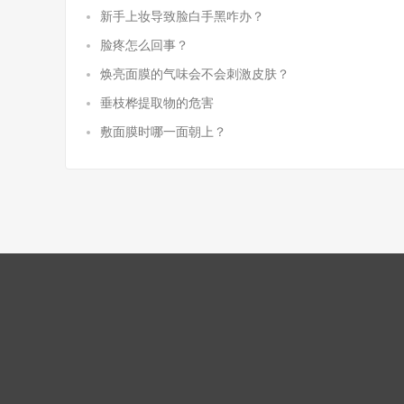
新手上妆导致脸白手黑咋办？
脸疼怎么回事？
焕亮面膜的气味会不会刺激皮肤？
垂枝桦提取物的危害
敷面膜时哪一面朝上？