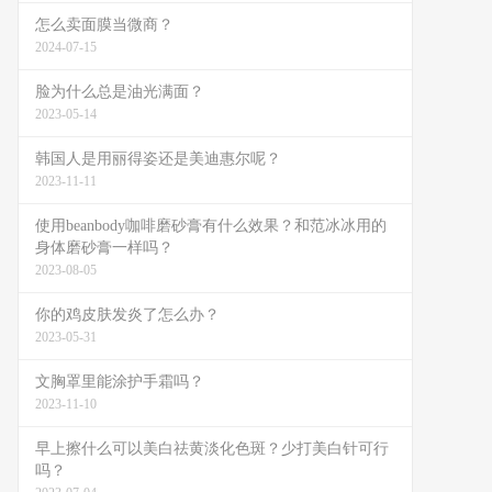
怎么卖面膜当微商？
2024-07-15
脸为什么总是油光满面？
2023-05-14
韩国人是用丽得姿还是美迪惠尔呢？
2023-11-11
使用beanbody咖啡磨砂膏有什么效果？和范冰冰用的
身体磨砂膏一样吗？
2023-08-05
你的鸡皮肤发炎了怎么办？
2023-05-31
文胸罩里能涂护手霜吗？
2023-11-10
早上擦什么可以美白祛黄淡化色斑？少打美白针可行
吗？