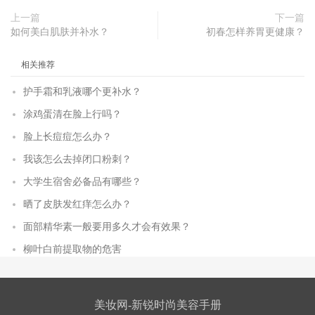
上一篇
下一篇
如何美白肌肤并补水？
初春怎样养胃更健康？
相关推荐
护手霜和乳液哪个更补水？
涂鸡蛋清在脸上行吗？
脸上长痘痘怎么办？
我该怎么去掉闭口粉刺？
大学生宿舍必备品有哪些？
晒了皮肤发红痒怎么办？
面部精华素一般要用多久才会有效果？
柳叶白前提取物的危害
美妆网-新锐时尚美容手册