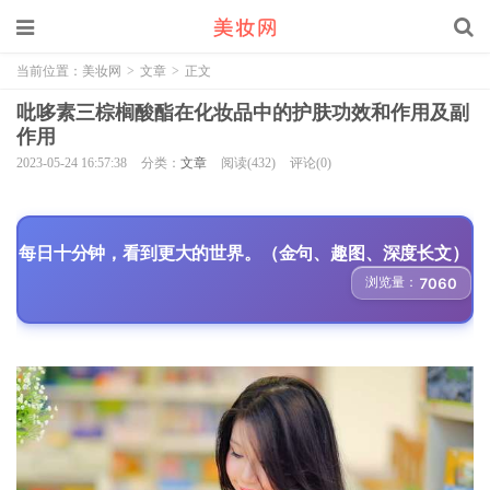
当前位置：
美妆网
>
文章
>
正文
吡哆素三棕榈酸酯在化妆品中的护肤功效和作用及副
作用
2023-05-24 16:57:38
分类：
文章
阅读(432)
评论(0)
每日十分钟，看到更大的世界。（金句、趣图、深度长文）
浏览量：
7060