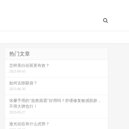
热门文章
怎样美白祛斑更有效？
2023-06-03
如何去除眼袋？
2023-06-30
张馨予用的“急救面霜”好用吗？舒缓修复敏感肌肤，
不用大牌也行！
2023-05-27
激光祛痘有什么优势？