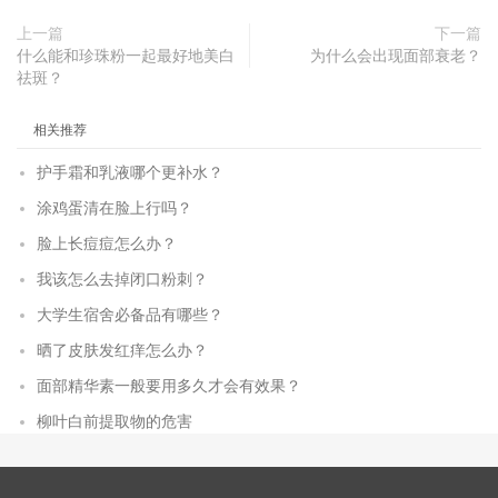
上一篇
下一篇
什么能和珍珠粉一起最好地美白
为什么会出现面部衰老？
祛斑？
相关推荐
护手霜和乳液哪个更补水？
涂鸡蛋清在脸上行吗？
脸上长痘痘怎么办？
我该怎么去掉闭口粉刺？
大学生宿舍必备品有哪些？
晒了皮肤发红痒怎么办？
面部精华素一般要用多久才会有效果？
柳叶白前提取物的危害