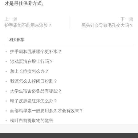
才是最佳保养方式。
上一篇
下一篇
护手霜能不能用来涂脸？
黑头针会导致毛孔变大吗？
相关推荐
护手霜和乳液哪个更补水？
涂鸡蛋清在脸上行吗？
脸上长痘痘怎么办？
我该怎么去掉闭口粉刺？
大学生宿舍必备品有哪些？
晒了皮肤发红痒怎么办？
面部精华素一般要用多久才会有效果？
柳叶白前提取物的危害