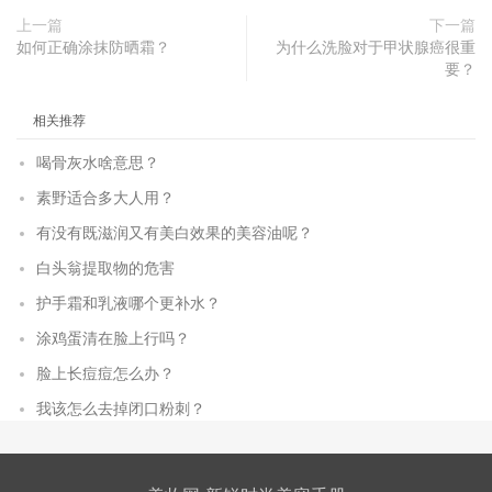
上一篇
下一篇
如何正确涂抹防晒霜？
为什么洗脸对于甲状腺癌很重
要？
相关推荐
喝骨灰水啥意思？
素野适合多大人用？
有没有既滋润又有美白效果的美容油呢？
白头翁提取物的危害
护手霜和乳液哪个更补水？
涂鸡蛋清在脸上行吗？
脸上长痘痘怎么办？
我该怎么去掉闭口粉刺？