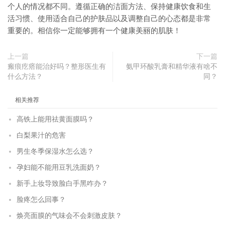
个人的情况都不同。遵循正确的洁面方法、保持健康饮食和生
活习惯、使用适合自己的护肤品以及调整自己的心态都是非常
重要的。相信你一定能够拥有一个健康美丽的肌肤！
上一篇
下一篇
瘢痕疙瘩能治好吗？整形医生有
氨甲环酸乳膏和精华液有啥不
什么方法？
同？
相关推荐
高铁上能用祛黄面膜吗？
白梨果汁的危害
男生冬季保湿水怎么选？
孕妇能不能用豆乳洗面奶？
新手上妆导致脸白手黑咋办？
脸疼怎么回事？
焕亮面膜的气味会不会刺激皮肤？