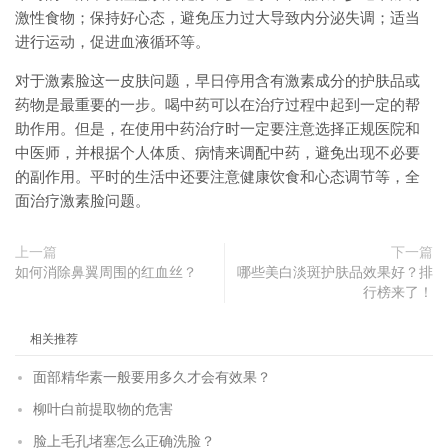
激性食物；保持好心态，避免压力过大导致内分泌失调；适当
进行运动，促进血液循环等。
对于激素脸这一皮肤问题，早日停用含有激素成分的护肤品或
药物是最重要的一步。喝中药可以在治疗过程中起到一定的帮
助作用。但是，在使用中药治疗时一定要注意选择正规医院和
中医师，并根据个人体质、病情来调配中药，避免出现不必要
的副作用。平时的生活中还要注意健康饮食和心态调节等，全
面治疗激素脸问题。
上一篇
下一篇
如何消除鼻翼周围的红血丝？
哪些美白淡斑护肤品效果好？排
行榜来了！
相关推荐
面部精华素一般要用多久才会有效果？
柳叶白前提取物的危害
脸上毛孔堵塞怎么正确洗脸？