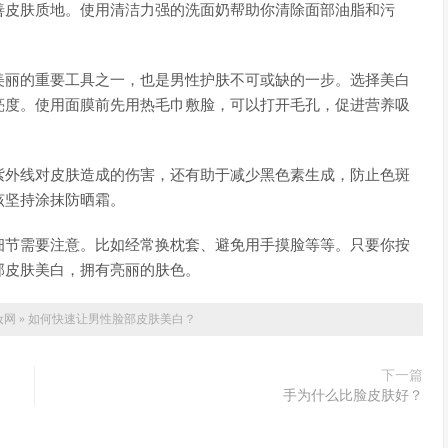
善皮肤质地。使用清洁力强的洗面奶帮助你清除面部油脂和污
美丽的重要工具之一，也是男性护肤不可或缺的一步。选择美白
亮度。使用面膜前先用热毛巾敷脸，可以打开毛孔，促进营养吸
紫外线对皮肤造成的伤害，还有助于减少黑色素生成，防止色斑
该坚持涂抹防晒霜。
细节需要注意。比如经常换枕套、避免用手摸脸等等。只要你按
部皮肤美白，拥有亮丽的肤色。
妆网
»
如何快速让男性脸部皮肤美白？
下一篇
手为什么比脸皮肤好？