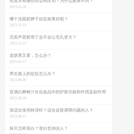
化妆水有哪些类型和区别？为什么效果不同？
2023-05-26
哪个洗面奶牌子祛痘效果好呢？
2023-11-14
完美芦荟胶用了会不会让毛孔变大？
2023-12-27
皮肤黑又黄，怎么办？
2025-05-17
男生脸上的痘痘怎么办？
2023-06-09
亚洲白桦树汁在化妆品中的护肤功效和作用及副作用
2023-05-26
谁适合使用林清轩？适合皮肤屏障问题的人？
2023-06-15
秋天怎样美白？变白皙俏佳人？