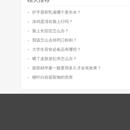
护手霜和乳液哪个更补水？
涂鸡蛋清在脸上行吗？
脸上长痘痘怎么办？
我该怎么去掉闭口粉刺？
大学生宿舍必备品有哪些？
晒了皮肤发红痒怎么办？
面部精华素一般要用多久才会有效果？
柳叶白前提取物的危害